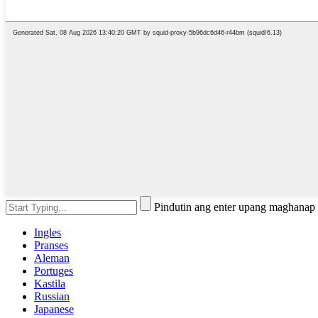
Pindutin ang enter upang maghanap
Ingles
Pranses
Aleman
Portuges
Kastila
Russian
Japanese