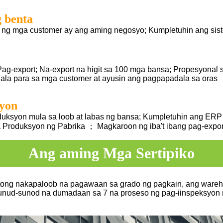
g benta
 ng mga customer ay ang aming negosyo; Kumpletuhin ang sis
Pag-export; Na-export na higit sa 100 mga bansa; Propesyonal
ala para sa mga customer at ayusin ang pagpapadala sa oras
yon
uksyon mula sa loob at labas ng bansa; Kumpletuhin ang ER
a Produksyon ng Pabrika ； Magkaroon ng iba't ibang pag-expo
Ang aming Mga Sertipiko
tong nakapaloob na pagawaan sa grado ng pagkain, ang warehou
unud-sunod na dumadaan sa 7 na proseso ng pag-iinspeksyon n