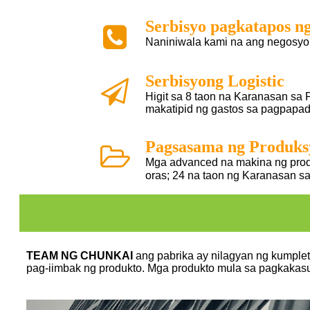
Serbisyo pagkatapos n
Naniniwala kami na ang negosyo
Serbisyong Logistic
Higit sa 8 taon na Karanasan sa 
makatipid ng gastos sa pagpapad
Pagsasama ng Produks
Mga advanced na makina ng prod
oras; 24 na taon ng Karanasan s
TEAM NG CHUNKAI
ang pabrika ay nilagyan ng kumple
pag-iimbak ng produkto. Mga produkto mula sa pagkakas