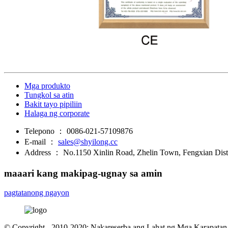
Mga produkto
Tungkol sa atin
Bakit tayo pipiliin
Halaga ng corporate
Telepono ：
0086-021-57109876
E-mail ：
sales@shyilong.cc
Address ：
No.1150 Xinlin Road, Zhelin Town, Fengxian Distr
maaari kang makipag-ugnay sa amin
pagtatanong ngayon
© Copyright - 2010-2020: Nakareserba ang Lahat ng Mga Karapatan