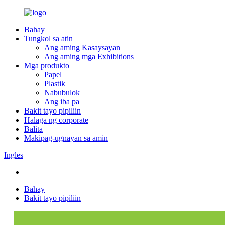
Bahay
Tungkol sa atin
Ang aming Kasaysayan
Ang aming mga Exhibitions
Mga produkto
Papel
Plastik
Nabubulok
Ang iba pa
Bakit tayo pipiliin
Halaga ng corporate
Balita
Makipag-ugnayan sa amin
Ingles
Bahay
Bakit tayo pipiliin